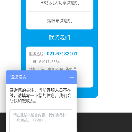
HB系列大功率减速机
熔喷布减速机
联系我们
021-67182101
服务热线：
手机:18101746664
地址:上海市奉贤区邵厂路31号
请您留言
邮箱:
shfdjx@163.com
感谢您的关注，当前客服人员不在
线，请填写一下您的信息，我们会
尽快和您联系。
上海锋岱传动机械有限公司