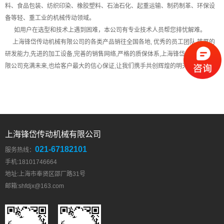
料、食品包装、纺织印染、橡胶塑料、石油石化、起重运输、制药制革、环保设
备等轻、重工业的机械传动领域。
如用户在选型和技术上遇到困难，本公司有专业技术人员帮您排忧解难。
上海锋岱传动机械有限公司的各类产品销往全国各地, 优秀的员工团队,雄厚的
研发能力,先进的加工设备,完善的销售网络,严格的质保体系,上海锋岱传动机械有
限公司充满未来,也给客户最大的信心保证,让我们携手共创辉煌的明天!
上海锋岱传动机械有限公司
021-67182101
服务热线：
手机:18101746664
地址:上海市奉贤区邵厂路31号
邮箱:
shfdjx@163.com