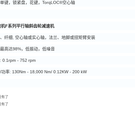
单键，锁紧盘，花键，TorqLOC®空心轴
速机F系列平行轴斜齿轮减速机
、纤细, 空心轴或实心轴，法兰、地脚或扭矩臂安装
最高达98%，低振动，低噪音
.1rpm - 752 rpm
: 130Nm - 18,000 Nm/ 0.12KW - 200 kW
没有了
没有了